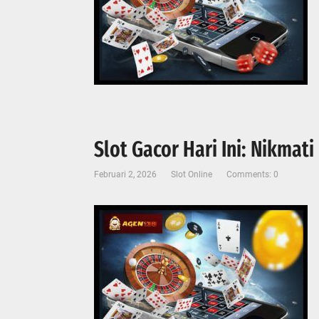
Slot Gacor Hari Ini: Nikmat
Februari 2, 2026
Slot Online
Comments: 0