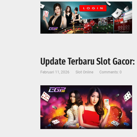
Update Terbaru Slot Gacor
Februari 11, 2026
Slot Online
Comments: 0