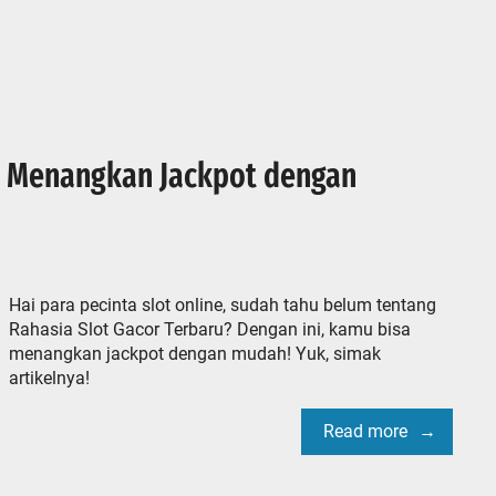
u: Menangkan Jackpot dengan
Hai para pecinta slot online, sudah tahu belum tentang
Rahasia Slot Gacor Terbaru? Dengan ini, kamu bisa
menangkan jackpot dengan mudah! Yuk, simak
artikelnya!
Read more