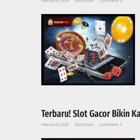
Februari 8, 2026
Slot Online
Comments: 0
Terbaru! Slot Gacor Bikin K
Februari 6, 2026
Slot Online
Comments: 0