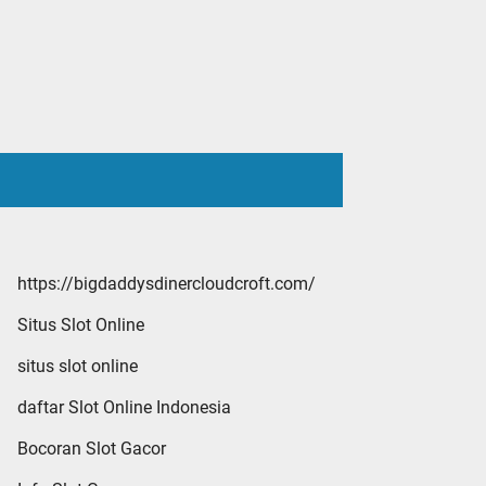
https://bigdaddysdinercloudcroft.com/
Situs Slot Online
situs slot online
daftar Slot Online Indonesia
Bocoran Slot Gacor