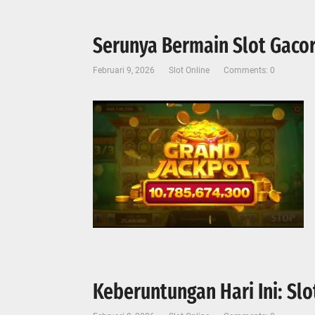
Serunya Bermain Slot Gacor
Februari 9, 2026
Slot Online
Comments: 0
Keberuntungan Hari Ini: Slo