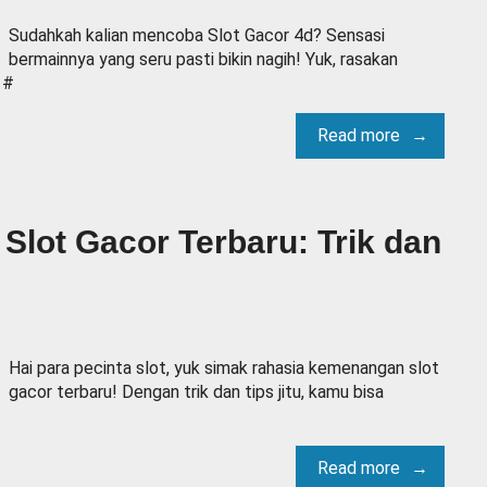
Sudahkah kalian mencoba Slot Gacor 4d? Sensasi
bermainnya yang seru pasti bikin nagih! Yuk, rasakan
 #
Read more
lot Gacor Terbaru: Trik dan
Hai para pecinta slot, yuk simak rahasia kemenangan slot
gacor terbaru! Dengan trik dan tips jitu, kamu bisa
Read more