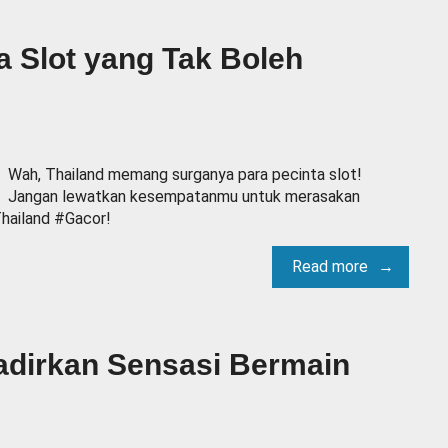
a Slot yang Tak Boleh
Wah, Thailand memang surganya para pecinta slot!
Jangan lewatkan kesempatanmu untuk merasakan
Thailand #Gacor!
Read more
adirkan Sensasi Bermain