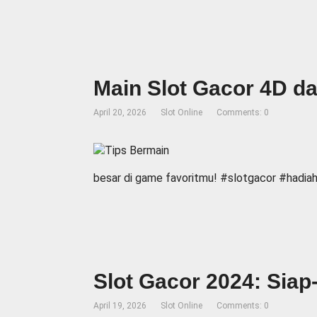
Main Slot Gacor 4D d
April 20, 2026
Slot Online
Comments: 0
besar di game favoritmu! #slotgacor #hadia
Slot Gacor 2024: Siap
April 19, 2026
Slot Online
Comments: 0