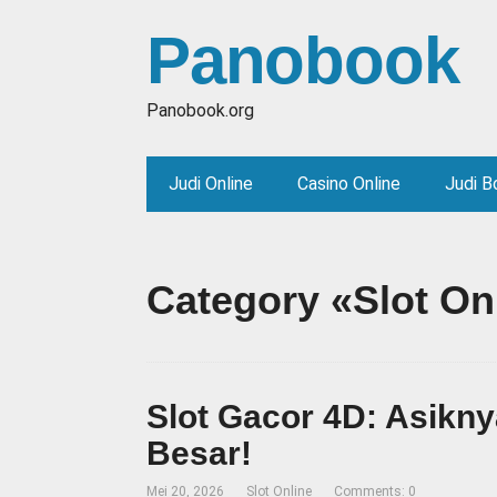
Panobook
Panobook.org
Judi Online
Casino Online
Judi B
Category «Slot On
Slot Gacor 4D: Asikn
Besar!
Mei 20, 2026
Slot Online
Comments: 0