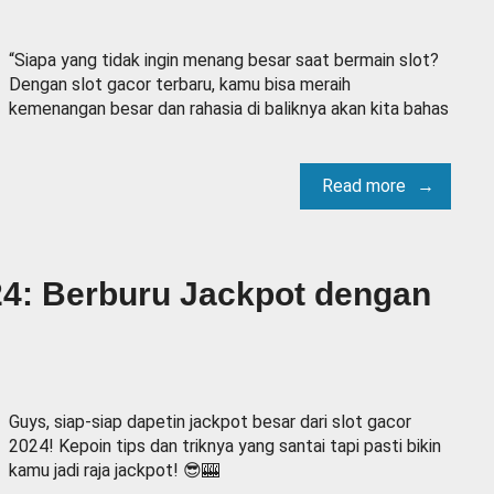
“Siapa yang tidak ingin menang besar saat bermain slot?
Dengan slot gacor terbaru, kamu bisa meraih
kemenangan besar dan rahasia di baliknya akan kita bahas
Read more
24: Berburu Jackpot dengan
Guys, siap-siap dapetin jackpot besar dari slot gacor
2024! Kepoin tips dan triknya yang santai tapi pasti bikin
kamu jadi raja jackpot! 😎🎰