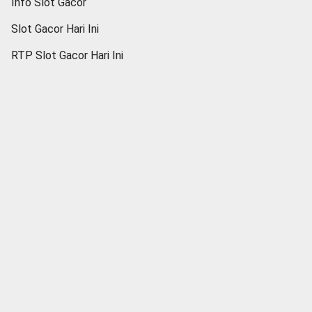
Info Slot Gacor
Slot Gacor Hari Ini
RTP Slot Gacor Hari Ini