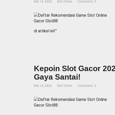
Mei 14, 2026
Slot Online
Comments: 0
di artikel ini!”
Kepoin Slot Gacor 20
Gaya Santai!
Mei 14, 2026
Slot Online
Comments: 0