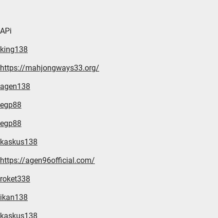
APi
king138
https://mahjongways33.org/
agen138
egp88
egp88
kaskus138
https://agen96official.com/
roket338
ikan138
kaskus138