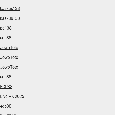
kaskus138
kaskus138
pg138
egp88
JowoToto
JowoToto
JowoToto
egp88
EGP88
Live HK 2025
egp88