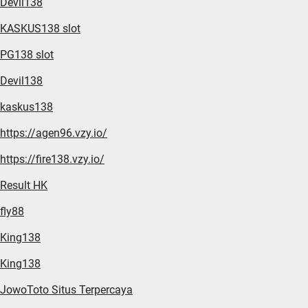
Devil138
KASKUS138 slot
PG138 slot
Devil138
kaskus138
https://agen96.vzy.io/
https://fire138.vzy.io/
Result HK
fly88
King138
King138
JowoToto Situs Terpercaya