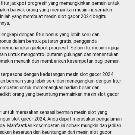
 fitur jackpot progresif yang memungkinkan pemain untuk
kin banyak orang yang memainkan mesin ini, semakin
n. Inilah yang membuat mesin slot gacor 2024 begitu
nnya.
ilengkapi dengan fitur bonus yang lebih seru dan
nus dalam bentuk putaran gratis, pengganda
menangkan jackpot progresif. Selain itu, mesin ini juga
main untuk mengontrol putaran gulungan dan menentukan
n semakin menarik dan memberikan kesempatan bagi pemain
tuk terpesona dengan kedatangan mesin slot gacor 2024
n bermain yang lebih seru dan menegangkan dengan fitur-
kesempatan untuk memenangkan hadiah besar dan
 sedikit orang yang beruntung memainkan mesin slot gacor
eri untuk merasakan sensasi bermain mesin slot yang
angan slot gacor 2024, Anda dapat merasakan pengalaman
a. Manfaatkan kesempatan ini sebaik mungkin dan jadilah
asakan keseruan dan keuntungan dari mesin slot gacor