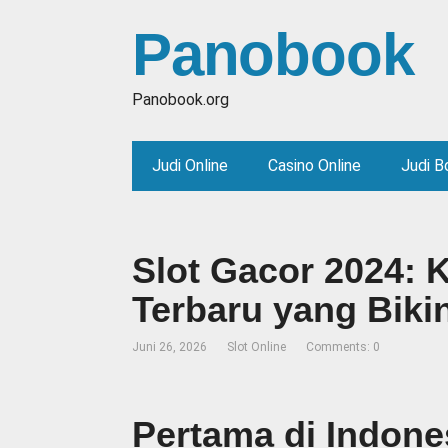
Panobook
Panobook.org
Judi Online
Casino Online
Judi B
Slot Gacor 2024: 
Terbaru yang Biki
Juni 26, 2026
Slot Online
Comments: 0
Pertama di Indone