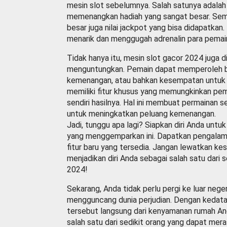
mesin slot sebelumnya. Salah satunya adalah
memenangkan hadiah yang sangat besar. Sema
besar juga nilai jackpot yang bisa didapatka
menarik dan menggugah adrenalin para pemai
Tidak hanya itu, mesin slot gacor 2024 juga d
menguntungkan. Pemain dapat memperoleh bo
kemenangan, atau bahkan kesempatan untuk me
memiliki fitur khusus yang memungkinkan pe
sendiri hasilnya. Hal ini membuat permaina
untuk meningkatkan peluang kemenangan.
Jadi, tunggu apa lagi? Siapkan diri Anda un
yang menggemparkan ini. Dapatkan pengalama
fitur baru yang tersedia. Jangan lewatkan 
menjadikan diri Anda sebagai salah satu dari
2024!
Sekarang, Anda tidak perlu pergi ke luar neg
mengguncang dunia perjudian. Dengan kedat
tersebut langsung dari kenyamanan rumah And
salah satu dari sedikit orang yang dapat mer