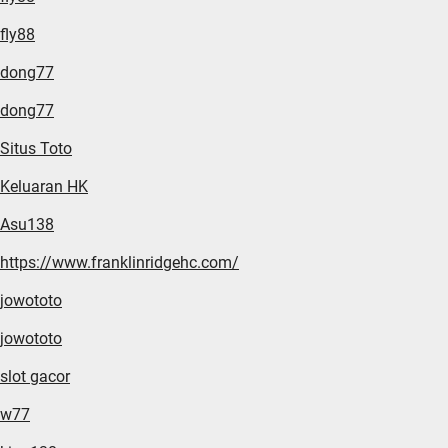
fly88
dong77
dong77
Situs Toto
Keluaran HK
Asu138
https://www.franklinridgehc.com/
jowototo
jowototo
slot gacor
w77