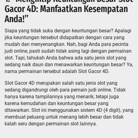
Gacor 4D: Manfaatkan Kesempatan
Anda!”
Siapa yang tidak suka dengan keuntungan besar? Apalagi
jika keuntungan tersebut didapatkan dengan cara yang
mudah dan menyenangkan. Nah, bagi Anda para pecinta
judi online, pasti sudah tidak asing lagi dengan permainan
slot. Tapi, tahukah Anda bahwa ada satu jenis slot yang
sedang naik daun dan menawarkan keuntungan besar? Ya,
nama permainan tersebut adalah Slot Gacor 4D.
Slot Gacor 4D merupakan salah satu jenis slot yang
sedang digandrungi oleh para pemain judi online. Tidak
hanya karena tampilannya yang menarik, tetapi juga
karena kemudahan dan keuntungan besar yang
ditawarkan. Slot ini menggunakan sistem 4D (4 digit), yang
membuat peluang untuk menang lebih besar dan tidak
kalah seru dengan permainan slot lainnya.