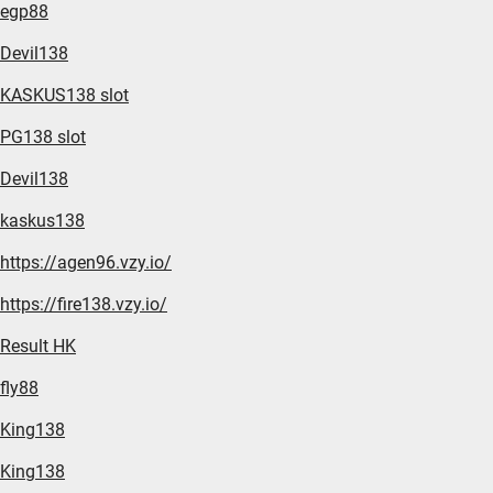
egp88
Devil138
KASKUS138 slot
PG138 slot
Devil138
kaskus138
https://agen96.vzy.io/
https://fire138.vzy.io/
Result HK
fly88
King138
King138