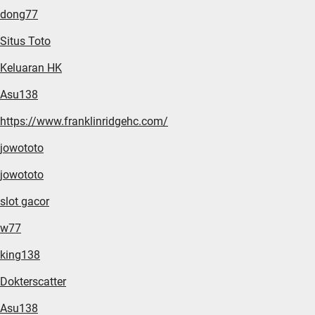
dong77
Situs Toto
Keluaran HK
Asu138
https://www.franklinridgehc.com/
jowototo
jowototo
slot gacor
w77
king138
Dokterscatter
Asu138