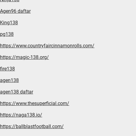
Agen96 daftar
King138
pg138
https://www.countryfaircinnamonrolls.com/
https://magic-138.org/
fire138
agen138
agen138 daftar
https://www.thesuperficial.com/
https://naga138.io/
https://ballblastfootball.com/