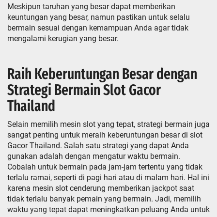
Meskipun taruhan yang besar dapat memberikan
keuntungan yang besar, namun pastikan untuk selalu
bermain sesuai dengan kemampuan Anda agar tidak
mengalami kerugian yang besar.
Raih Keberuntungan Besar dengan
Strategi Bermain Slot Gacor
Thailand
Selain memilih mesin slot yang tepat, strategi bermain juga
sangat penting untuk meraih keberuntungan besar di slot
Gacor Thailand. Salah satu strategi yang dapat Anda
gunakan adalah dengan mengatur waktu bermain.
Cobalah untuk bermain pada jam-jam tertentu yang tidak
terlalu ramai, seperti di pagi hari atau di malam hari. Hal ini
karena mesin slot cenderung memberikan jackpot saat
tidak terlalu banyak pemain yang bermain. Jadi, memilih
waktu yang tepat dapat meningkatkan peluang Anda untuk