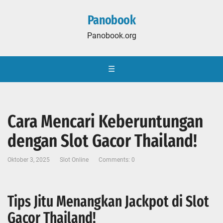
Panobook
Panobook.org
☰
Cara Mencari Keberuntungan
dengan Slot Gacor Thailand!
Oktober 3, 2025
Slot Online
Comments: 0
Tips Jitu Menangkan Jackpot di Slot
Gacor Thailand!