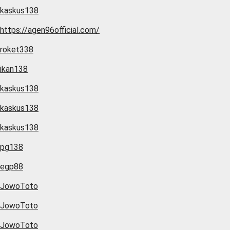
kaskus138
https://agen96official.com/
roket338
ikan138
kaskus138
kaskus138
kaskus138
pg138
egp88
JowoToto
JowoToto
JowoToto