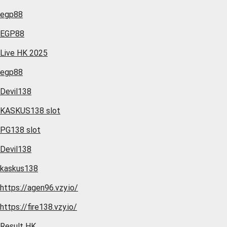
egp88
EGP88
Live HK 2025
egp88
Devil138
KASKUS138 slot
PG138 slot
Devil138
kaskus138
https://agen96.vzy.io/
https://fire138.vzy.io/
Result HK