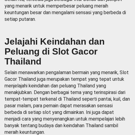
yang menarik untuk memperbesar peluang meraih
keuntungan besar dan mengalami sensasi yang berbeda di
setiap putaran.
Jelajahi Keindahan dan
Peluang di Slot Gacor
Thailand
Selain menawarkan pengalaman bermain yang menarik, Slot
Gacor Thailand juga merupakan tempat yang tepat untuk
menjelajahi keindahan dan peluang Thailand yang
menakjubkan. Dengan berbagai tema yang terinspirasi dari
tempat-tempat terkenal di Thailand seperti pantai, kuil, dan
pasar malam, para pemain dapat merasakan sensasi
berbeda di setiap slot yang dimainkan. Ini juga dapat
menjadi cara yang menyenangkan untuk mempelajari lebih
banyak tentang budaya dan keindahan Thailand sambil
meraih keuntungan.