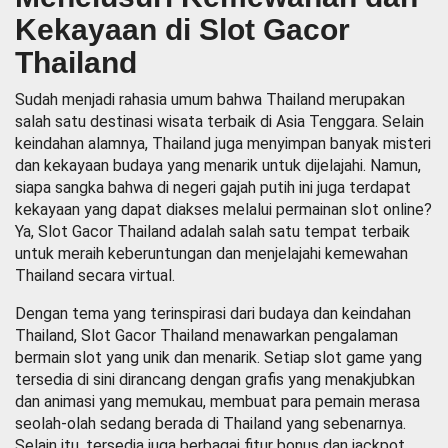
Kekayaan di Slot Gacor
Thailand
Sudah menjadi rahasia umum bahwa Thailand merupakan
salah satu destinasi wisata terbaik di Asia Tenggara. Selain
keindahan alamnya, Thailand juga menyimpan banyak misteri
dan kekayaan budaya yang menarik untuk dijelajahi. Namun,
siapa sangka bahwa di negeri gajah putih ini juga terdapat
kekayaan yang dapat diakses melalui permainan slot online?
Ya, Slot Gacor Thailand adalah salah satu tempat terbaik
untuk meraih keberuntungan dan menjelajahi kemewahan
Thailand secara virtual.
Dengan tema yang terinspirasi dari budaya dan keindahan
Thailand, Slot Gacor Thailand menawarkan pengalaman
bermain slot yang unik dan menarik. Setiap slot game yang
tersedia di sini dirancang dengan grafis yang menakjubkan
dan animasi yang memukau, membuat para pemain merasa
seolah-olah sedang berada di Thailand yang sebenarnya.
Selain itu, tersedia juga berbagai fitur bonus dan jackpot