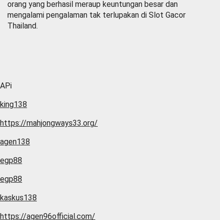
orang yang berhasil meraup keuntungan besar dan
mengalami pengalaman tak terlupakan di Slot Gacor
Thailand.
APi
king138
https://mahjongways33.org/
agen138
egp88
egp88
kaskus138
https://agen96official.com/