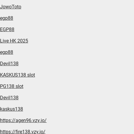
JowoToto
egp88
EGP88
Live HK 2025
egp88
Devil138
KASKUS138 slot
PG138 slot
Devil138
kaskus138
https://agen96.vzy.io/
https://fire138.vzy.io/