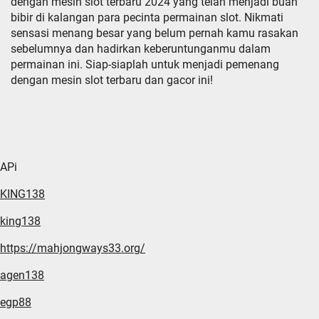
dengan mesin slot terbaru 2024 yang telah menjadi buah
bibir di kalangan para pecinta permainan slot. Nikmati
sensasi menang besar yang belum pernah kamu rasakan
sebelumnya dan hadirkan keberuntunganmu dalam
permainan ini. Siap-siaplah untuk menjadi pemenang
dengan mesin slot terbaru dan gacor ini!
APi
KING138
king138
https://mahjongways33.org/
agen138
egp88