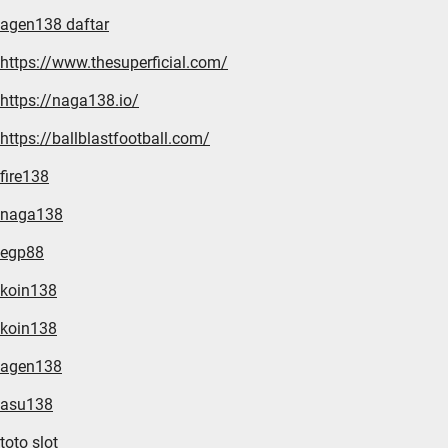
agen138 daftar
https://www.thesuperficial.com/
https://naga138.io/
https://ballblastfootball.com/
fire138
naga138
egp88
koin138
koin138
agen138
asu138
toto slot