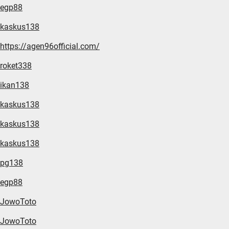
egp88
kaskus138
https://agen96official.com/
roket338
ikan138
kaskus138
kaskus138
kaskus138
pg138
egp88
JowoToto
JowoToto