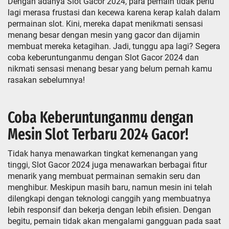
Dengan adanya Slot Gacor 2024, para pemain tidak perlu
lagi merasa frustasi dan kecewa karena kerap kalah dalam
permainan slot. Kini, mereka dapat menikmati sensasi
menang besar dengan mesin yang gacor dan dijamin
membuat mereka ketagihan. Jadi, tunggu apa lagi? Segera
coba keberuntunganmu dengan Slot Gacor 2024 dan
nikmati sensasi menang besar yang belum pernah kamu
rasakan sebelumnya!
Coba Keberuntunganmu dengan
Mesin Slot Terbaru 2024 Gacor!
Tidak hanya menawarkan tingkat kemenangan yang
tinggi, Slot Gacor 2024 juga menawarkan berbagai fitur
menarik yang membuat permainan semakin seru dan
menghibur. Meskipun masih baru, namun mesin ini telah
dilengkapi dengan teknologi canggih yang membuatnya
lebih responsif dan bekerja dengan lebih efisien. Dengan
begitu, pemain tidak akan mengalami gangguan pada saat