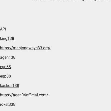
APi
king138
https://mahjongways33.org/
agen138
egp88
egp88
kaskus138
https://agen96official.com/
roket338