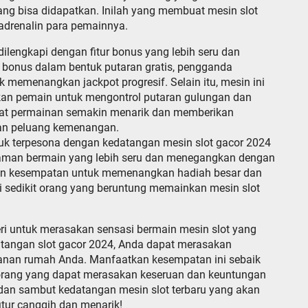
 yang bisa didapatkan. Inilah yang membuat mesin slot
adrenalin para pemainnya.
dilengkapi dengan fitur bonus yang lebih seru dan
onus dalam bentuk putaran gratis, pengganda
memenangkan jackpot progresif. Selain itu, mesin ini
kan pemain untuk mengontrol putaran gulungan dan
buat permainan semakin menarik dan memberikan
an peluang kemenangan.
ntuk terpesona dengan kedatangan mesin slot gacor 2024
aman bermain yang lebih seru dan menegangkan dengan
atkan kesempatan untuk memenangkan hadiah besar dan
ri sedikit orang yang beruntung memainkan mesin slot
geri untuk merasakan sensasi bermain mesin slot yang
tangan slot gacor 2024, Anda dapat merasakan
anan rumah Anda. Manfaatkan kesempatan ini sebaik
t orang yang dapat merasakan keseruan dan keuntungan
 dan sambut kedatangan mesin slot terbaru yang akan
tur canggih dan menarik!