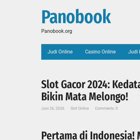
Panobook
Panobook.org
Judi Online
Casino Online
Judi 
Slot Gacor 2024: Kedat
Bikin Mata Melongo!
Juni 26, 2026
Slot Online
Comments: 0
Pertama di Indonesia! 