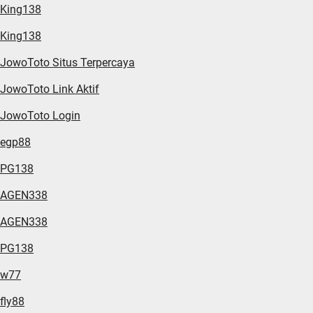
King138
King138
JowoToto Situs Terpercaya
JowoToto Link Aktif
JowoToto Login
egp88
PG138
AGEN338
AGEN338
PG138
w77
fly88