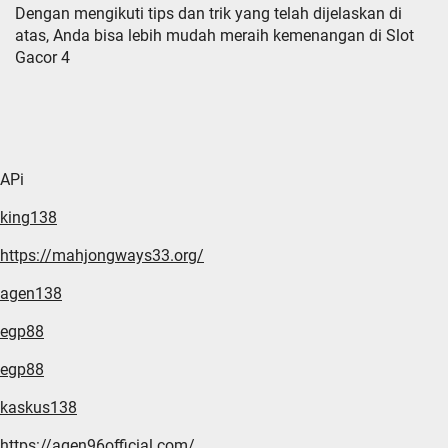
Dengan mengikuti tips dan trik yang telah dijelaskan di
atas, Anda bisa lebih mudah meraih kemenangan di Slot
Gacor 4
APi
king138
https://mahjongways33.org/
agen138
egp88
egp88
kaskus138
https://agen96official.com/