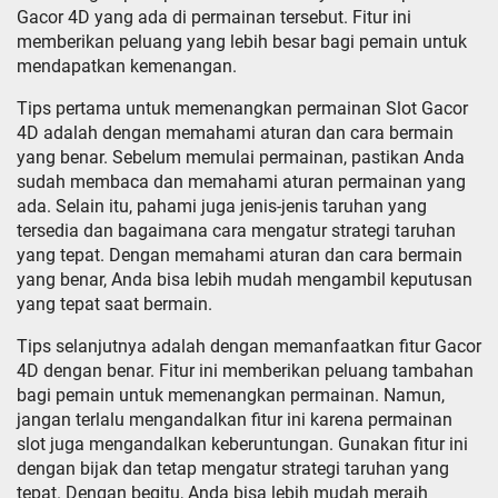
Gacor 4D yang ada di permainan tersebut. Fitur ini
memberikan peluang yang lebih besar bagi pemain untuk
mendapatkan kemenangan.
Tips pertama untuk memenangkan permainan Slot Gacor
4D adalah dengan memahami aturan dan cara bermain
yang benar. Sebelum memulai permainan, pastikan Anda
sudah membaca dan memahami aturan permainan yang
ada. Selain itu, pahami juga jenis-jenis taruhan yang
tersedia dan bagaimana cara mengatur strategi taruhan
yang tepat. Dengan memahami aturan dan cara bermain
yang benar, Anda bisa lebih mudah mengambil keputusan
yang tepat saat bermain.
Tips selanjutnya adalah dengan memanfaatkan fitur Gacor
4D dengan benar. Fitur ini memberikan peluang tambahan
bagi pemain untuk memenangkan permainan. Namun,
jangan terlalu mengandalkan fitur ini karena permainan
slot juga mengandalkan keberuntungan. Gunakan fitur ini
dengan bijak dan tetap mengatur strategi taruhan yang
tepat. Dengan begitu, Anda bisa lebih mudah meraih