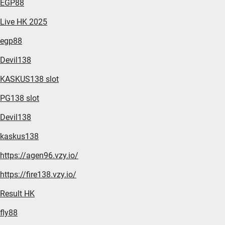
EGP88
Live HK 2025
egp88
Devil138
KASKUS138 slot
PG138 slot
Devil138
kaskus138
https://agen96.vzy.io/
https://fire138.vzy.io/
Result HK
fly88