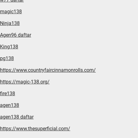
magic138
Ninja138
Agen96 daftar
King138
pg138
https://www.countryfaircinnamonrolls.com/
https://magic-138.org/
fire138
agen138
agen138 daftar
https://www.thesuperficial.com/