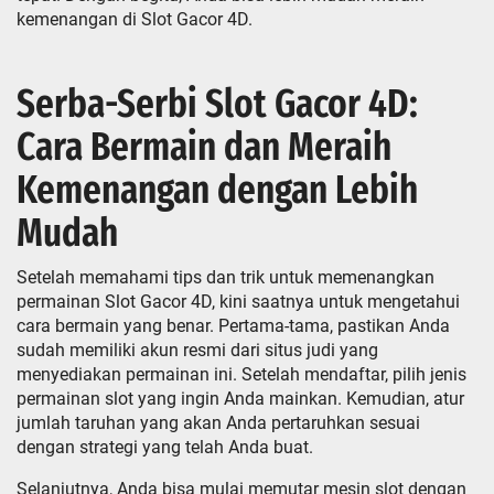
kemenangan di Slot Gacor 4D.
Serba-Serbi Slot Gacor 4D:
Cara Bermain dan Meraih
Kemenangan dengan Lebih
Mudah
Setelah memahami tips dan trik untuk memenangkan
permainan Slot Gacor 4D, kini saatnya untuk mengetahui
cara bermain yang benar. Pertama-tama, pastikan Anda
sudah memiliki akun resmi dari situs judi yang
menyediakan permainan ini. Setelah mendaftar, pilih jenis
permainan slot yang ingin Anda mainkan. Kemudian, atur
jumlah taruhan yang akan Anda pertaruhkan sesuai
dengan strategi yang telah Anda buat.
Selanjutnya, Anda bisa mulai memutar mesin slot dengan