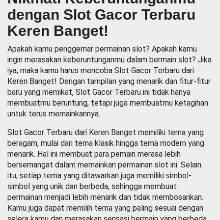
dengan Slot Gacor Terbaru
Keren Banget!
Apakah kamu penggemar permainan slot? Apakah kamu
ingin merasakan keberuntunganmu dalam bermain slot? Jika
iya, maka kamu harus mencoba Slot Gacor Terbaru dari
Keren Banget! Dengan tampilan yang menarik dan fitur-fitur
baru yang memikat, Slot Gacor Terbaru ini tidak hanya
membuatmu beruntung, tetapi juga membuatmu ketagihan
untuk terus memainkannya.
Slot Gacor Terbaru dari Keren Banget memiliki tema yang
beragam, mulai dari tema klasik hingga tema modern yang
menarik. Hal ini membuat para pemain merasa lebih
bersemangat dalam memainkan permainan slot ini. Selain
itu, setiap tema yang ditawarkan juga memiliki simbol-
simbol yang unik dan berbeda, sehingga membuat
permainan menjadi lebih menarik dan tidak membosankan.
Kamu juga dapat memilih tema yang paling sesuai dengan
selera kamu dan merasakan sensasi bermain yang berbeda