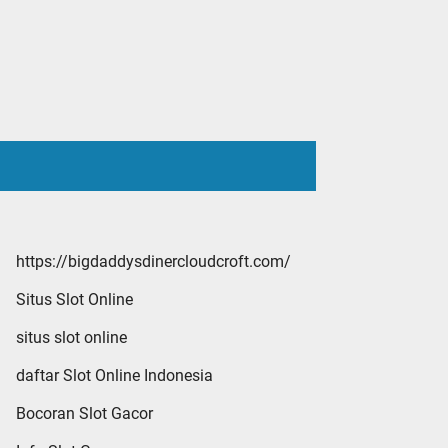
https://bigdaddysdinercloudcroft.com/
Situs Slot Online
situs slot online
daftar Slot Online Indonesia
Bocoran Slot Gacor