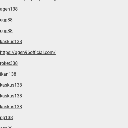
agen138
egp88
egp88
kaskus138
https://agen96official.com/
roket338
ikan138
kaskus138
kaskus138
kaskus138
pg138