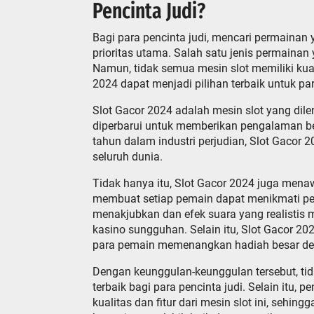
Pencinta Judi?
Bagi para pencinta judi, mencari permain
prioritas utama. Salah satu jenis permainan
Namun, tidak semua mesin slot memiliki kual
2024 dapat menjadi pilihan terbaik untuk par
Slot Gacor 2024 adalah mesin slot yang dil
diperbarui untuk memberikan pengalaman be
tahun dalam industri perjudian, Slot Gacor 20
seluruh dunia.
Tidak hanya itu, Slot Gacor 2024 juga men
membuat setiap pemain dapat menikmati pen
menakjubkan dan efek suara yang realistis
kasino sungguhan. Selain itu, Slot Gacor 
para pemain memenangkan hadiah besar deng
Dengan keunggulan-keunggulan tersebut, tid
terbaik bagi para pencinta judi. Selain itu
kualitas dan fitur dari mesin slot ini, seh