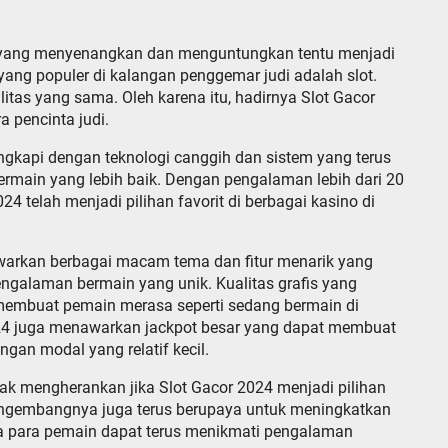
an yang menyenangkan dan menguntungkan tentu menjadi
 yang populer di kalangan penggemar judi adalah slot.
itas yang sama. Oleh karena itu, hadirnya Slot Gacor
a pencinta judi.
engkapi dengan teknologi canggih dan sistem yang terus
rmain yang lebih baik. Dengan pengalaman lebih dari 20
24 telah menjadi pilihan favorit di berbagai kasino di
awarkan berbagai macam tema dan fitur menarik yang
galaman bermain yang unik. Kualitas grafis yang
 membuat pemain merasa seperti sedang bermain di
2024 juga menawarkan jackpot besar yang dapat membuat
an modal yang relatif kecil.
ak mengherankan jika Slot Gacor 2024 menjadi pilihan
, pengembangnya juga terus berupaya untuk meningkatkan
ingga para pemain dapat terus menikmati pengalaman