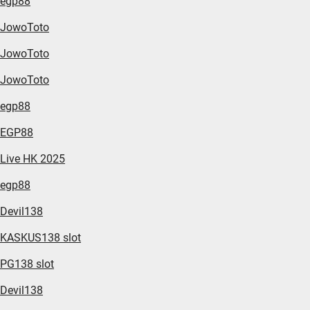
egp88
JowoToto
JowoToto
JowoToto
egp88
EGP88
Live HK 2025
egp88
Devil138
KASKUS138 slot
PG138 slot
Devil138