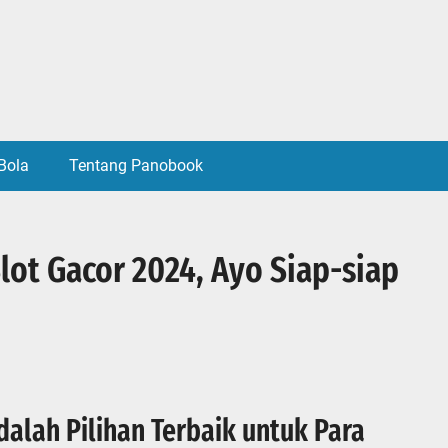
Bola
Tentang Panobook
lot Gacor 2024, Ayo Siap-siap
alah Pilihan Terbaik untuk Para