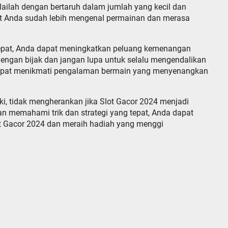
lailah dengan bertaruh dalam jumlah yang kecil dan
at Anda sudah lebih mengenal permainan dan merasa
tepat, Anda dapat meningkatkan peluang kemenangan
dengan bijak dan jangan lupa untuk selalu mengendalikan
dapat menikmati pengalaman bermain yang menyenangkan
ki, tidak mengherankan jika Slot Gacor 2024 menjadi
gan memahami trik dan strategi yang tepat, Anda dapat
t Gacor 2024 dan meraih hadiah yang menggi