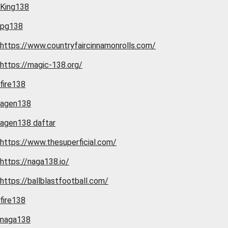
King138
pg138
https://www.countryfaircinnamonrolls.com/
https://magic-138.org/
fire138
agen138
agen138 daftar
https://www.thesuperficial.com/
https://naga138.io/
https://ballblastfootball.com/
fire138
naga138