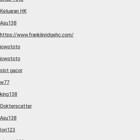
Keluaran HK
Asu138
https://www.franklinridgehc.com/
jowototo
jowototo
slot gacor
w77
king138
Dokterscatter
Asu138
Ion123