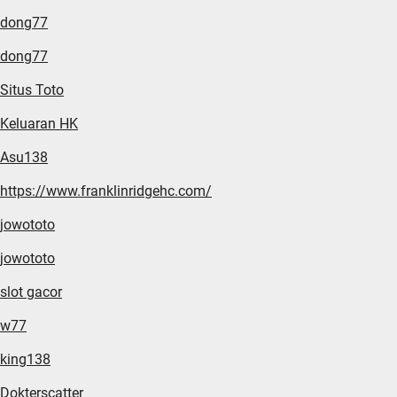
dong77
dong77
Situs Toto
Keluaran HK
Asu138
https://www.franklinridgehc.com/
jowototo
jowototo
slot gacor
w77
king138
Dokterscatter