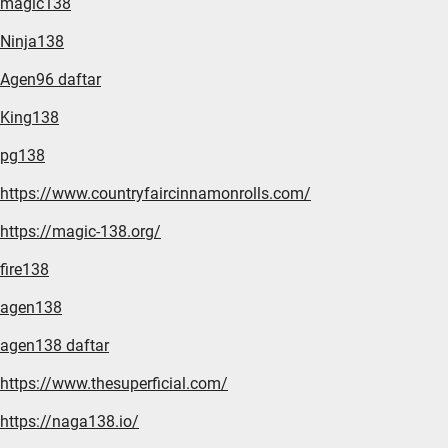
magic138
Ninja138
Agen96 daftar
King138
pg138
https://www.countryfaircinnamonrolls.com/
https://magic-138.org/
fire138
agen138
agen138 daftar
https://www.thesuperficial.com/
https://naga138.io/