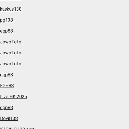
kaskus138
pg138
egp88
JowoToto
JowoToto
JowoToto
egp88
EGP88
Live HK 2025
egp88
Devil138