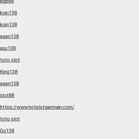
egp88
koin138
koin138
agen138
asu138
toto slot
King138
agen138
slot88
https://www.hotelstgermain.com/
toto slot
Go138