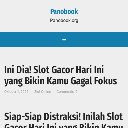
Panobook
Panobook.org
☰
Ini Dia! Slot Gacor Hari Ini
yang Bikin Kamu Gagal Fokus
Oktober 1, 2025
Slot Online
Comments: 0
Siap-Siap Distraksi! Inilah Slot
Gacor Hari Ini yang Bikin Kamu