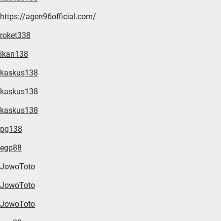
https://agen96official.com/
roket338
ikan138
kaskus138
kaskus138
kaskus138
pg138
egp88
JowoToto
JowoToto
JowoToto