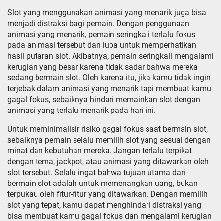
Slot yang menggunakan animasi yang menarik juga bisa
menjadi distraksi bagi pemain. Dengan penggunaan
animasi yang menarik, pemain seringkali terlalu fokus
pada animasi tersebut dan lupa untuk memperhatikan
hasil putaran slot. Akibatnya, pemain seringkali mengalami
kerugian yang besar karena tidak sadar bahwa mereka
sedang bermain slot. Oleh karena itu, jika kamu tidak ingin
terjebak dalam animasi yang menarik tapi membuat kamu
gagal fokus, sebaiknya hindari memainkan slot dengan
animasi yang terlalu menarik pada hari ini.
Untuk meminimalisir risiko gagal fokus saat bermain slot,
sebaiknya pemain selalu memilih slot yang sesuai dengan
minat dan kebutuhan mereka. Jangan terlalu terpikat
dengan tema, jackpot, atau animasi yang ditawarkan oleh
slot tersebut. Selalu ingat bahwa tujuan utama dari
bermain slot adalah untuk memenangkan uang, bukan
terpukau oleh fitur-fitur yang ditawarkan. Dengan memilih
slot yang tepat, kamu dapat menghindari distraksi yang
bisa membuat kamu gagal fokus dan mengalami kerugian