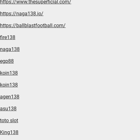
https://www.thesuperficial.com/
https://naga138.io/
https://ballblastfootball.com/
fire138
naga138
egp88
koin138
koin138
agen138
asu138
toto slot
King138