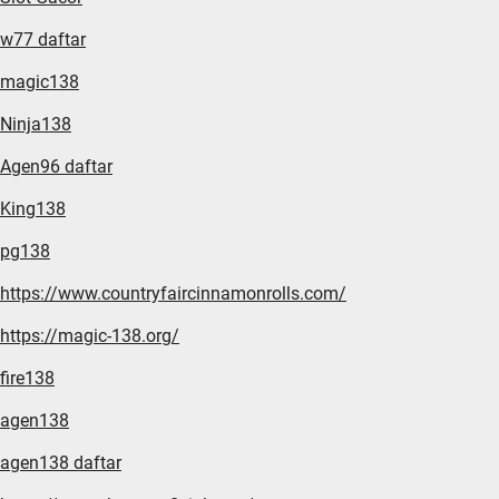
w77 daftar
magic138
Ninja138
Agen96 daftar
King138
pg138
https://www.countryfaircinnamonrolls.com/
https://magic-138.org/
fire138
agen138
agen138 daftar