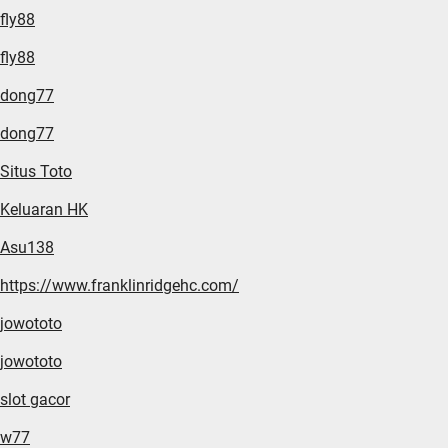
fly88
fly88
dong77
dong77
Situs Toto
Keluaran HK
Asu138
https://www.franklinridgehc.com/
jowototo
jowototo
slot gacor
w77